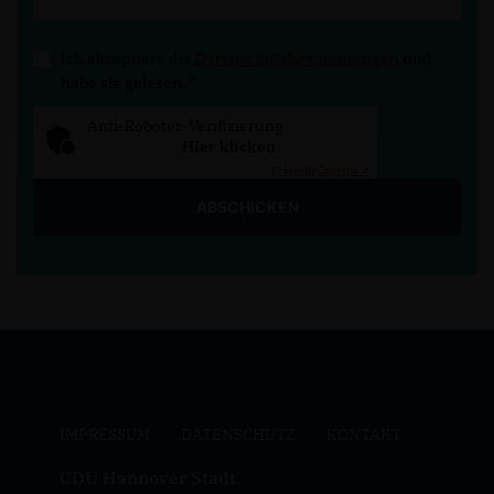
Ich akzeptiere die
Datenschutzbestimmungen
und
habe sie gelesen.
*
Anti-Roboter-Verifizierung
Hier klicken
Friendly
Captcha ⇗
ABSCHICKEN
IMPRESSUM
DATENSCHUTZ
KONTAKT
CDU Hannover Stadt