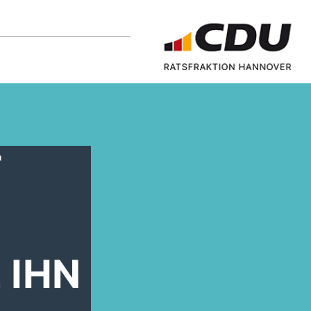
T
N
 IHN