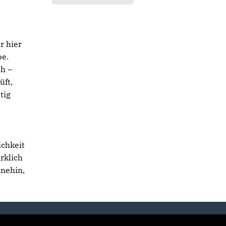
r hier
be.
h –
üft,
tig
ichkeit
rklich
hnehin,