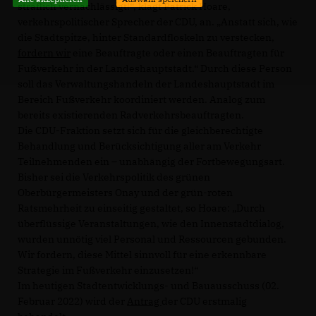
sträflich vernachlässigt!“, klagt Patrick Hoare,
verkehrspolitischer Sprecher der CDU, an. „Anstatt sich, wie
die Stadtspitze, hinter Standardfloskeln zu verstecken,
fordern wir
eine Beauftragte oder einen Beauftragten für
Fußverkehr in der Landeshauptstadt.“ Durch diese Person
soll das Verwaltungshandeln der Landeshauptstadt im
Bereich Fußverkehr koordiniert werden. Analog zum
bereits existierenden Radverkehrsbeauftragten.
Die CDU-Fraktion setzt sich für die gleichberechtigte
Behandlung und Berücksichtigung aller am Verkehr
Teilnehmenden ein – unabhängig der Fortbewegungsart.
Bisher sei die Verkehrspolitik des grünen
Oberbürgermeisters Onay und der grün-roten
Ratsmehrheit zu einseitig gestaltet, so Hoare: „Durch
überflüssige Veranstaltungen, wie den Innenstadtdialog,
wurden unnötig viel Personal und Ressourcen gebunden.
Wir fordern, diese Mittel sinnvoll für eine erkennbare
Strategie im Fußverkehr einzusetzen!“
Im heutigen Stadtentwicklungs- und Bauausschuss (02.
Februar 2022) wird der
Antrag
der CDU erstmalig