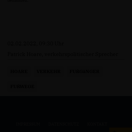
behandelt.
02.02.2022, 09:30 Uhr
Patrick Hoare, verkehrspolitischer Sprecher
HOARE
VERKEHR
FUßGäNGER
FUßWEGE
IMPRESSUM
DATENSCHUTZ
KONTAKT